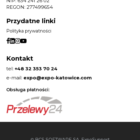
NIP: 634 241 26 02
REGON: 277499654
Przydatne linki
Polityka prywatności
Kontakt
tel:
+48 32 353 70 24
e-mail:
expo@expo-katowice.com
Obsługa płatności:
BCS SOFTWARE SA
, ExpoSupport
©