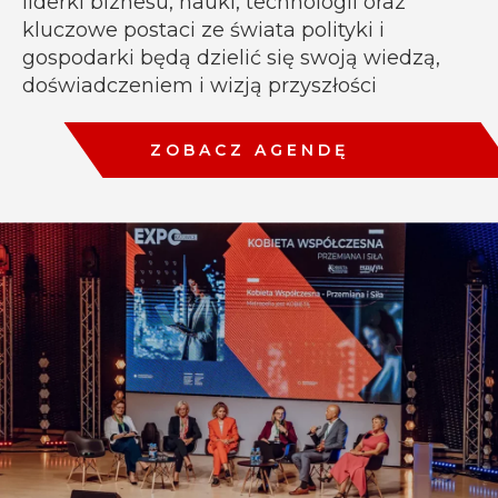
liderki biznesu, nauki, technologii oraz
kluczowe postaci ze świata polityki i
gospodarki będą dzielić się swoją wiedzą,
doświadczeniem i wizją przyszłości
ZOBACZ AGENDĘ