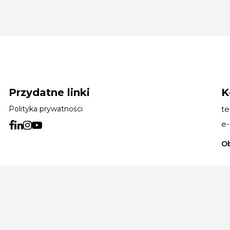
Przydatne linki
K
Polityka prywatności
te
e-
Ob
2026 BCS SOFTWARE SA
©