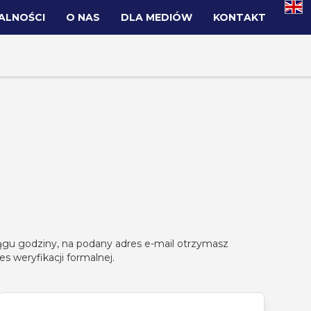
ALNOŚCI
O NAS
DLA MEDIÓW
KONTAKT
iągu godziny, na podany adres e-mail otrzymasz
s weryfikacji formalnej.