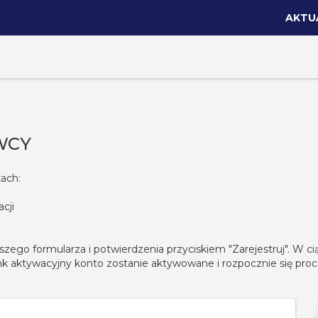
AKTU
WCY
kach:
cji
ego formularza i potwierdzenia przyciskiem "Zarejestruj". W c
nk aktywacyjny konto zostanie aktywowane i rozpocznie się proce